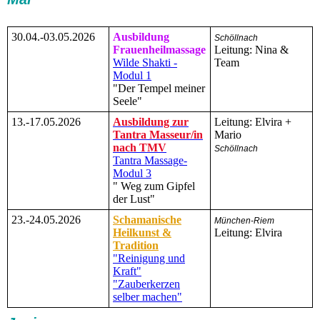
30.04.-03.05.2026
Ausbildung
Schöllnach
Frauenheilmassage
Leitung: Nina &
Wilde Shakti -
Team
Modul 1
"Der Tempel meiner
Seele"
13.-17.05.2026
Ausbildung zur
Leitung: Elvira +
Tantra Masseur/in
Mario
nach TMV
Schöllnach
Tantra Massage-
Modul 3
" Weg zum Gipfel
der Lust"
23.-24.05.2026
Schamanische
München-Riem
Heilkunst &
Leitung: Elvira
Tradition
"Reinigung und
Kraft"
"Zauberkerzen
selber machen"