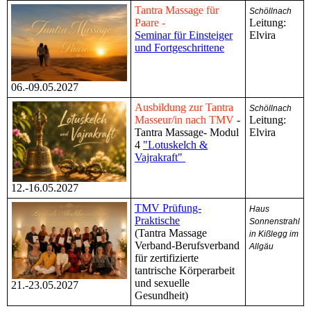
Tantra Massage für
Schöllnach
Paare -
Leitung:
Seminar für Einsteiger
Elvira
und Fortgeschrittene
06.-09.05.2027
Ausbildung zur Tantra
Schöllnach
Masseur/in nach TMV
-
Leitung:
Tantra Massage- Modul
Elvira
4
"Lotuskelch &
Vajrakraft"
12.-16.05.2027
TMV Prüfung-
Haus
Praktische
Sonnenstrahl
(Tantra Massage
in Kißlegg im
Verband-Berufsverband
Allgäu
für zertifizierte
tantrische Körperarbeit
und sexuelle
21.-23.05.2027
Gesundheit)