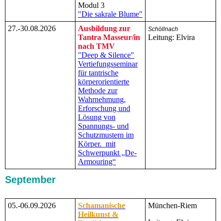
Modul 3
"Die sakrale Blume"
27.-30.08.2026
Ausbildung zur
Schöllnach
Tantra Masseur/in
Leitung: Elvira
nach TMV
"Deep & Silence"
Vertiefungsseminar
für tantrische
körperorientierte
Methode zur
Wahrnehmung,
Erforschung und
Lösung von
Spannungs- und
Schutzmustern im
Körper. mit
Schwerpunkt „De-
Armouring“
September
05.-06.09.2026
Schamanische
München-Riem
Heilkunst &