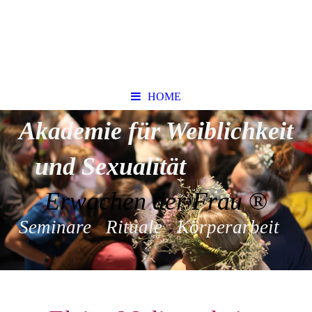
HOME
Akademie für Weiblichkeit
und Sexualität
Erwachen der Frau
®
Seminare Rituale Körperarbeit