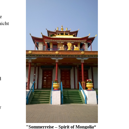
e
nicht
d
r
"Sommerreise – Spirit of Mongolia“