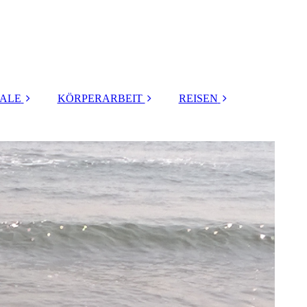
UALE
KÖRPERARBEIT
REISEN
al Menarche für
FRAUEN
REISE MONGOLEI
Mädchen
HEILMASSAGE /
YONI HEALING
SCHAMANEN
uchtbarkeit.
REISE SIBIRIEN
Brautritual
DE-ARMOURING
GAIA-METHODE
SCHAMANISCHES
Geburt
NEUES JAHR
ließen.Wickeln
SCHWANGERSCH
h der Geburt
AFT
REISE SANKT
PETERSBURG
rverlust Ritual
YONI STEAM
WINTERREISE
ung von alten
FAQ Fragen &
BAIKAL
Bindungen
Antworten
AUSZEIT IM