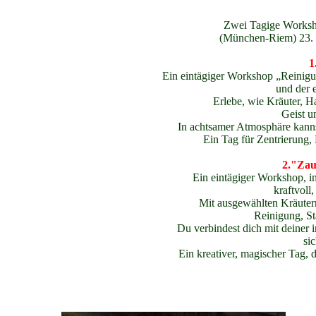
Zwei Tagige Worksho
(München-Riem) 23. u
1
Ein eintägiger Workshop „Reinigun
und der 
Erlebe, wie Kräuter, H
Geist u
In achtsamer Atmosphäre kannst
Ein Tag für Zentrierung, 
2."Zau
Ein eintägiger Workshop, i
kraftvoll,
Mit ausgewählten Kräutern
Reinigung, S
Du verbindest dich mit deiner
si
Ein kreativer, magischer Tag, d