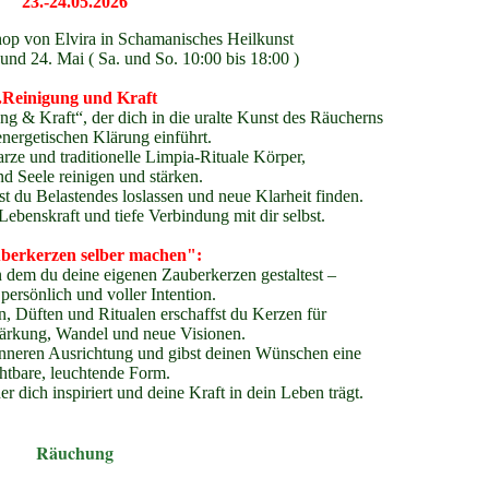
23.-24.05.2026
p von Elvira in Schamanisches Heilkunst
nd 24. Mai ( Sa. und So. 10:00 bis 18:00 )
.Reinigung und Kraft
g & Kraft“, der dich in die uralte Kunst des Räucherns
energetischen Klärung einführt.
arze und traditionelle Limpia-Rituale Körper,
nd Seele reinigen und stärken.
 du Belastendes loslassen und neue Klarheit finden.
Lebenskraft und tiefe Verbindung mit dir selbst.
berkerzen selber machen":
n dem du deine eigenen Zauberkerzen gestaltest –
 persönlich und voller Intention.
, Düften und Ritualen erschaffst du Kerzen für
tärkung, Wandel und neue Visionen.
 inneren Ausrichtung und gibst deinen Wünschen eine
chtbare, leuchtende Form.
er dich inspiriert und deine Kraft in dein Leben trägt.
Räuchung