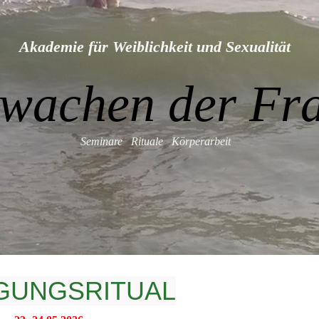
We
Wei
ence
Akademie für Weiblichkeit und Sexualität
FA
Flow
wachen der Fr
Seminare Rituale Körperarbeit
IGUNGSRITUAL