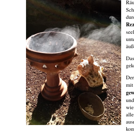
Räu
Sch
dur
Rez
see
unt
äuß
Das
gek
Der
mit
gew
und
wie
all
aus
kom