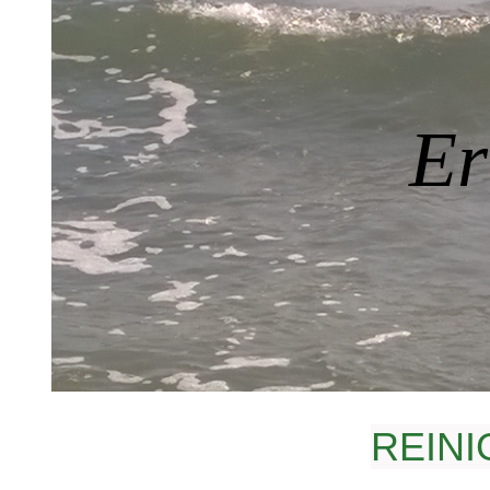
(Schöllnach)
Deep & Sil
Kaschmir-
Er
REIN