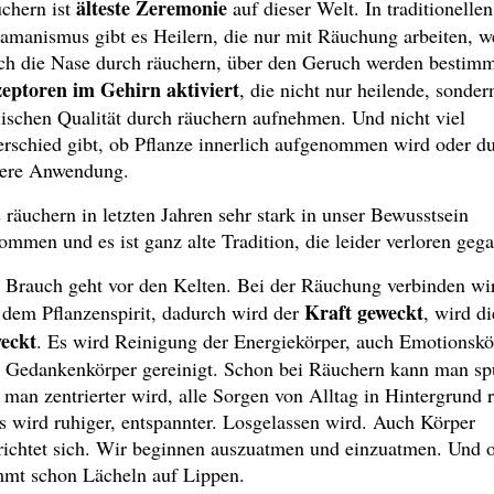
älteste Zeremonie
chern ist
auf dieser Welt. In traditionellen
amanismus gibt es Heilern, die nur mit Räuchung arbeiten, w
ch die Nase durch räuchern, über den Geruch werden bestim
eptoren im Gehirn aktiviert
, die nicht nur heilende, sonder
lischen Qualität durch räuchern aufnehmen. Und nicht viel
erschied gibt, ob Pflanze innerlich aufgenommen wird oder d
ere Anwendung.
 räuchern in letzten Jahren sehr stark in unser Bewusstsein
ommen und es ist ganz alte Tradition, die leider verloren geg
 Brauch geht vor den Kelten. Bei der Räuchung verbinden wi
Kraft geweckt
 dem Pflanzenspirit, dadurch wird der
, wird di
eckt
. Es wird Reinigung der Energiekörper, auch Emotionskö
 Gedankenkörper gereinigt. Schon bei Räuchern kann man sp
 man zentrierter wird, alle Sorgen von Alltag in Hintergrund 
es wird ruhiger, entspannter. Losgelassen wird. Auch Körper
richtet sich. Wir beginnen auszuatmen und einzuatmen. Und o
mt schon Lächeln auf Lippen.