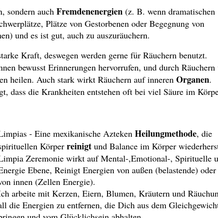
Fremdenenergien
en, sondern auch
(z. B. wenn dramatischen
chwerplätze, Plätze von Gestorbenen oder Begegnung von
n) und es ist gut, auch zu auszuräuchern.
starke Kraft, deswegen werden gerne für Räuchern benutzt.
nnen bewusst Erinnerungen hervorrufen, und durch Räuchern
Organen
sen heilen. Auch stark wirkt Räuchern auf inneren
.
t, dass die Krankheiten entstehen oft bei viel Säure im Körpe
Heilungmethode
Limpias - Eine mexikanische Azteken
, die
reinigt
spirituellen Körper
und Balance im Körper wiederherst
Limpia Zeremonie wirkt auf Mental-,Emotional-, Spirituelle 
Energie Ebene, Reinigt Energien von außen (belastende) oder
von innen (Zellen Energie).
Ich arbeite mit Kerzen, Eiern, Blumen, Kräutern und Räuch
all die Energien zu entfernen, die Dich aus dem Gleichgewich
bringen und vom Glücklichsein abhalten