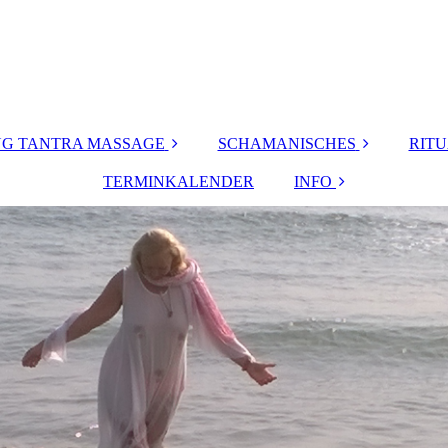
G TANTRA MASSAGE
SCHAMANISCHES
RIT
inne
TERMINKALENDER
SCHAMANISCHES
INFO
Ritu
HEILWISSEN &
TRADITION
ove
MEINE VITA
Fr
SCHAMANISCHE
r Hände
FRAUEN
HEILUNG &
MASSEURINNEN
KÖRPERARBEIT
h &
sch
ft
ENERGIE
nac
AUSGLEICH
stase
Kinde
KONTAKT
rauens
Lös
r
aft