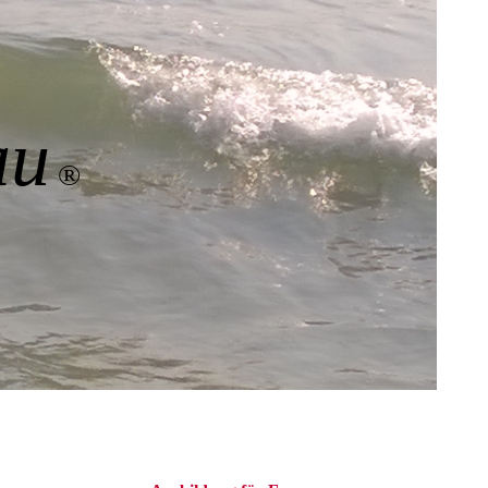
chseljahre-
SONNENWALD
sheitshütterin
Q Fragen &
Antworten
au
®