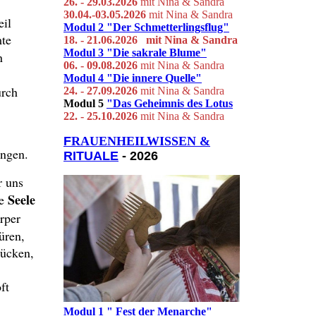
26. - 29.03.
2026
mit Nina & Sandra
30.04.-03.05.2026
mit Nina & Sandra
eil
Modul 2
"Der Schmetterlingsflug"
mte
18. - 21.06.2026 mit Ni
na & S
andra
Modul 3
"Die sakrale Blume"
n
06. - 09.08.2026
mit Nina & Sandra
Modul 4
"Die innere Quelle"
urch
24. - 27.09.2026
mit Nina & Sandra
Modul 5
"Das Geheimnis des Lotus
22. - 25.10.2026
mit Nina & Sandra
F
RAUENHEILWISSEN &
angen.
RITUALE
- 2026
r uns
Seele
e
rper
üren,
rücken,
ft
Modul 1 " Fest der Menarche"