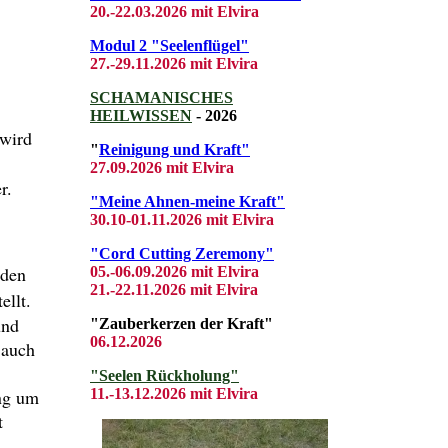
20.-22.03
.2026 mit El
vira
Modul 2 "Seelenflügel"
27.-29.11.2026 mit Elvira
SCHAMANISCHES
HEILWISSEN
- 2026
 wird
"
Reinigung und Kraft"
27.09.2026 mit Elvira
r.
"Meine Ahnen-meine Kraft"
30.10-01.11.2026 mit Elvira
"Cord Cutting Zeremony"
 den
05.-06.09.2026 mit Elvira
21.-22.11.2026 mit Elvira
ellt.
und
"Zauberkerzen der Kraft"
06.12.2026
 auch
"Seelen Rückholung"
ung um
11.-13.12.2026 mit Elvira
t