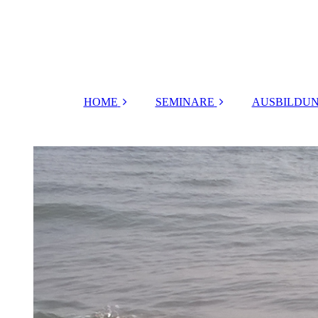
HOME
SEMINARE
AUSBILDUN
russisch
FRAUEN
Tanz der S
HEILMASSAGE
Body in M
URKRAFT DER
WEIBLICHKEIT
Sinnfonie de
RITUALE
Lotuskelc
FÜR PAARE
Vajrakra
FRAUEN
Herz und Ek
RETREAT(KlosterG
ut Schlehdorf)
Tor des Vert
FRAUEN
Wege de
RETREAT
Meistersch