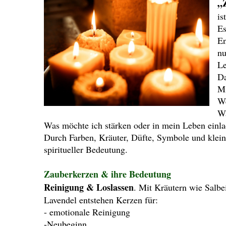
„
is
Es
En
nu
Le
Da
Mi
We
Wa
Was möchte ich stärken oder in mein Leben einl
Durch Farben, Kräuter, Düfte, Symbole und kleine
spiritueller Bedeutung.
Zauberkerzen & ihre Bedeutung
Reinigung & Loslassen
. Mit Kräutern wie Salbe
Lavendel entstehen Kerzen für:
- emotionale Reinigung
-Neubeginn