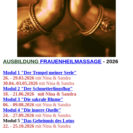
AUSBILDUNG
FRAUENHEIL
MASSAGE
- 2026
Modul 1
"Der Tempel meiner Seele"
26. - 29.03.
2026
mit Nina & Sandra
30.04.-03.05.2026
mit Nina & Sandra
Modul 2
"Der Schmetterlingsflug"
18. - 21.06.2026 mit Ni
na & S
andra
Modul 3
"Die sakrale Blume"
06. - 09.08.2026
mit Nina & Sandra
Modul 4
"Die innere Quelle"
24. - 27.09.2026
mit Nina & Sandra
Modul 5
"Das Geheimnis des Lotus
22. - 25.10.2026
mit Nina & Sandra