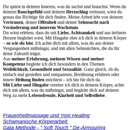
Du spürst in deinem Inneren, was du suchst und brauchst. Wenn du
deinem
Bauchgefühl
und deinem
Herzschlag
vertraust, wirst du
genau das Richtige für dich finden. Meine Arbeit lebt von deinem
Vertrauen
, deiner
Offenheit
und deiner
Sehnsucht nach
Veränderung und innerem Wachstum
.
Du wirst erleben, dass du mit
Liebe, Achtsamkeit
und aus tiefstem
Herzen begleitet wirst. Mit Hingabe ehre ich dich in deinem Körper
–
so wie du bist
. Ich achte dich mit allem, was du aus deiner
Vergangenheit mitbringst, und mit allen Sehnsüchten, die du für
deine Zukunft trägst.
Aus
meiner Erfahrung, meinem Wissen und meiner
Kompetenz
begleite ich dich besonders in den Themen
Weiblichkeit, Gesundheit und Sexualität
. Ganz gleich, ob du
einfach mal genießen und entspannen, Berührung erfahren oder
innere
Heilung finden
möchtest – ich bin für dich da.
Mit Liebe und Hingabe
verehre ich dich in deinem Körper, achte
dich mit allem, was du mitbringst, und begleite dich auf deinem
Weg zu mehr
Lebensfreude, Klarheit und Selbstliebe
.
Frauenheilmassage und Yoni
Healing
Schamanische Körperarbeit
Gaia Methode - " Soft Touch " De-Armouring