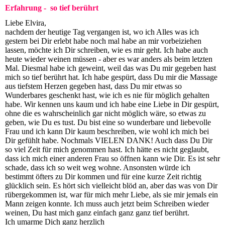
Erfahrung - so tief berührt
Liebe Elvira,
nachdem der heutige Tag vergangen ist, wo ich Alles was ich
gestern bei Dir erlebt habe noch mal habe an mir vorbeiziehen
lassen, möchte ich Dir schreiben, wie es mir geht. Ich habe auch
heute wieder weinen müssen - aber es war anders als beim letzten
Mal. Diesmal habe ich geweint, weil das was Du mir gegeben hast
mich so tief berührt hat. Ich habe gespürt, dass Du mir die Massage
aus tiefstem Herzen gegeben hast, dass Du mir etwas so
Wunderbares geschenkt hast, wie ich es nie für möglich gehalten
habe. Wir kennen uns kaum und ich habe eine Liebe in Dir gespürt,
ohne die es wahrscheinlich gar nicht möglich wäre, so etwas zu
geben, wie Du es tust. Du bist eine so wunderbare und liebevolle
Frau und ich kann Dir kaum beschreiben, wie wohl ich mich bei
Dir gefühlt habe. Nochmals VIELEN DANK! Auch dass Du Dir
so viel Zeit für mich genommen hast. Ich hätte es nicht geglaubt,
dass ich mich einer anderen Frau so öffnen kann wie Dir. Es ist sehr
schade, dass ich so weit weg wohne. Ansonsten würde ich
bestimmt öfters zu Dir kommen und für eine kurze Zeit richtig
glücklich sein. Es hört sich vielleicht blöd an, aber das was von Dir
rübergekommen ist, war für mich mehr Liebe, als sie mir jemals ein
Mann zeigen konnte. Ich muss auch jetzt beim Schreiben wieder
weinen, Du hast mich ganz einfach ganz ganz tief berührt.
Ich umarme Dich ganz herzlich