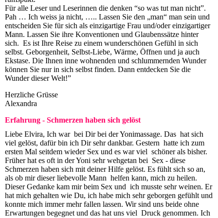
Für alle Leser und Leserinnen die denken “so was tut man nicht”.
Pah … Ich weiss ja nicht, ….. Lassen Sie den „man“ man sein und
entscheiden Sie für sich als einzigartige Frau und/oder einzigartiger
Mann. Lassen Sie ihre Konventionen und Glaubenssätze hinter
sich. Es ist Ihre Reise zu einem wunderschönen Gefühl in sich
selbst. Geborgenheit, Selbst-Liebe, Wärme, Öffnen und ja auch
Ekstase. Die Ihnen inne wohnenden und schlummernden Wunder
können Sie nur in sich selbst finden. Dann entdecken Sie die
Wunder dieser Welt!”
Herzliche Grüsse
Alexandra
Erfahrung - Schmerzen haben sich gelöst
Liebe Elvira, Ich war bei Dir bei der Yonimassage. Das hat sich
viel gelöst, dafür bin ich Dir sehr dankbar. Gestern hatte ich zum
ersten Mal seitdem wieder Sex und es war viel schöner als bisher.
Früher hat es oft in der Yoni sehr wehgetan bei Sex - diese
Schmerzen haben sich mit deiner Hilfe gelöst. Es fühlt sich so an,
als ob mir dieser liebevolle Mann helfen kann, mich zu heilen.
Dieser Gedanke kam mir beim Sex und ich musste sehr weinen. Er
hat mich gehalten wie Du, ich habe mich sehr geborgen gefühlt und
konnte mich immer mehr fallen lassen. Wir sind uns beide ohne
Erwartungen begegnet und das hat uns viel Druck genommen. Ich