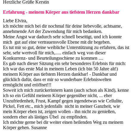
Herzliche Grüße Kerstin
Erfahrung - meinem Körper aus tiefstem Herzen dankbar
Liebe Elvira,
ich möchte mich bei dir nochmal für deine liebevolle, achtsame,
annehmende Art der Zuwendung für mich bedanken.
Meine Angst war dadurch sehr schnell beseitigt, und ich konnte
mich gut auf eine vertrauensvolle Ebene mit dir begeben.
Es tut mir so gut, deine weibliche Unterstützung zu erfahren, das ist
sehr, sehr wertvoll für mich,..... einfach weg von dieser
Konkurrenz- und Beurteilungsschiene zu kommen ....
Es gab nach dieser Sitzung ein sehr besonderes Erlebnis für mich:
Ich war das erste Mal in meinem Leben (ich bin 50 Jahre alt!)
meinem Körper aus tiefstem Herzen dankbar! - Dankbar und
glücklich dafür, dass er mir so wunderbare Erlebniswelten
ermöglicht und eröffnet!!!
Soweit ich mich zurückerinnern kann (auch schon als Kind), kenne
ich so ein Gefühl meinem Körper gegenüber nicht, ... eher
Unzufriedenheit, Frust, Kampf gegen irgendetwas wie Cellulite,
Pickel, Fett etc., mich jedenfalls nicht in meiner Ganzheit, wie
mein Körper eben ist, zeigen wollen - ihn nicht zu genießen,
sondern eher als lästiges Übel zu empfinden.
Ich möchte gerne bei dir weiter einen heilenden Weg zu meinem
Körper gehen. Susanne