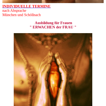
INDIVIDUELLE TERMINE
nach Absprache
München und Schöllnach
Ausbildung für Frauen
" ERWACHEN der FRAU "