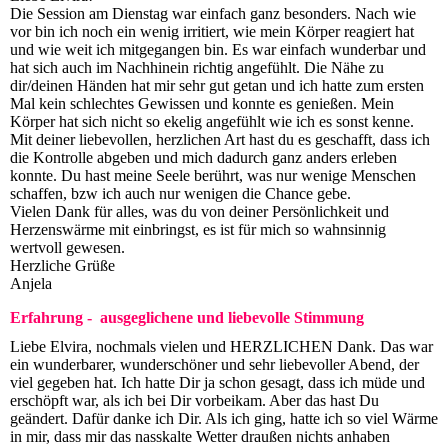
Die Session am Dienstag war einfach ganz besonders. Nach wie
vor bin ich noch ein wenig irritiert, wie mein Körper reagiert hat
und wie weit ich mitgegangen bin. Es war einfach wunderbar und
hat sich auch im Nachhinein richtig angefühlt. Die Nähe zu
dir/deinen Händen hat mir sehr gut getan und ich hatte zum ersten
Mal kein schlechtes Gewissen und konnte es genießen. Mein
Körper hat sich nicht so ekelig angefühlt wie ich es sonst kenne.
Mit deiner liebevollen, herzlichen Art hast du es geschafft, dass ich
die Kontrolle abgeben und mich dadurch ganz anders erleben
konnte. Du hast meine Seele berührt, was nur wenige Menschen
schaffen, bzw ich auch nur wenigen die Chance gebe.
Vielen Dank für alles, was du von deiner Persönlichkeit und
Herzenswärme mit einbringst, es ist für mich so wahnsinnig
wertvoll gewesen.
Herzliche Grüße
Anjela
Erfahrung - ausgeglichene und liebevolle Stimmung
Liebe Elvira, nochmals vielen und HERZLICHEN Dank. Das war
ein wunderbarer, wunderschöner und sehr liebevoller Abend, der
viel gegeben hat. Ich hatte Dir ja schon gesagt, dass ich müde und
erschöpft war, als ich bei Dir vorbeikam. Aber das hast Du
geändert. Dafür danke ich Dir. Als ich ging, hatte ich so viel Wärme
in mir, dass mir das nasskalte Wetter draußen nichts anhaben