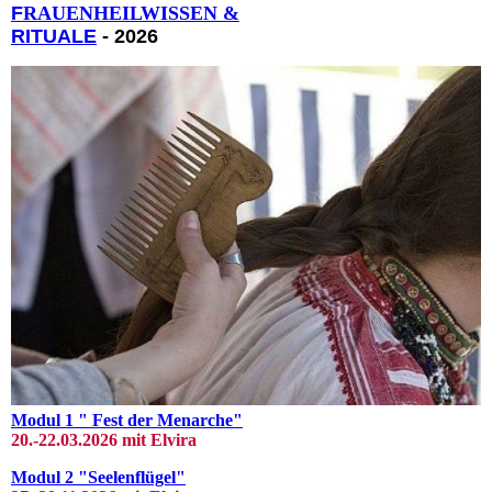
F
RAUENHEILWISSEN &
RITUALE
- 2026
Modul 1 " Fest der Menarche"
20.-22.03
.2026 mit El
vira
Modul 2 "Seelenflügel"