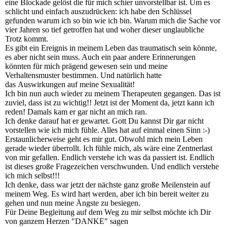
eine Blockade gelöst die für mich schier unvorstellbar ist. Um es
schlicht und einfach auszudrücken: ich habe den Schlüssel
gefunden warum ich so bin wie ich bin. Warum mich die Sache vor
vier Jahren so tief getroffen hat und woher dieser unglaubliche
Trotz kommt.
Es gibt ein Ereignis in meinem Leben das traumatisch sein könnte,
es aber nicht sein muss. Auch ein paar andere Erinnerungen
könnten für mich prägend gewesen sein und meine
Verhaltensmuster bestimmen. Und natürlich hatte
das Auswirkungen auf meine Sexualität!
Ich bin nun auch wieder zu meinem Therapeuten gegangen. Das ist
zuviel, dass ist zu wichtig!! Jetzt ist der Moment da, jetzt kann ich
reden! Damals kam er gar nicht an mich ran.
Ich denke darauf hat er gewartet. Gott Du kannst Dir gar nicht
vorstellen wie ich mich fühle. Alles hat auf einmal einen Sinn :-)
Erstaunlicherweise geht es mir gut. Obwohl mich mein Leben
gerade wieder überrollt. Ich fühle mich, als wäre eine Zentnerlast
von mir gefallen. Endlich verstehe ich was da passiert ist. Endlich
ist dieses große Fragezeichen verschwunden. Und endlich verstehe
ich mich selbst!!!
Ich denke, dass war jetzt der nächste ganz große Meilenstein auf
meinem Weg. Es wird hart werden, aber ich bin bereit weiter zu
gehen und nun meine Ängste zu besiegen.
Für Deine Begleitung auf dem Weg zu mir selbst möchte ich Dir
von ganzem Herzen "DANKE" sagen