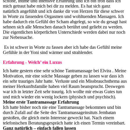
schöne, intime und intensive Erfahrung und ich bin froh dass ich
mich getraut habe mich bei dir zu melden. Es hat sich ganz
natürlich angefühlt und ich danke dir von Herzen für diese schwer
in Worte zu fassenden Orgasmen und wohltuenden Massagen. Ich
habe dadurch ein Gefühl der Scham abgelegt, so wie du gesagt hast
sehnen sich alle Menschen danach berührt und geliebt zu werden.
Die eigentlichen körperlichen Unterschiede werden dabei nur noch
zur Nebensache.
Es ist schwer in Worte zu fassen aber ich habe das Gefühl meine
Gefühle in der Yoni sind wärmer und strahlender.
Erfahrung - Welch’ ein Luxus
Ich hatte gestern eine sehr schöne Tantramassage bei Elvira . Meine
Motivation, mir eine solche Massage geben zu lassen war dass ich
ein sehr trauriges Jahr hatte. Verluste und ein Missbrauchsthema aus
meiner Herkunftsfamilie haben viel Raum beansprucht. Deswegen
war ich in letzter Zeit sehr traurig. Ich wollte mir etwas Gutes tun
und mich wieder ein wenig lockern (physisch und psychisch).
Meine erste Tantramassage Erfahrung
Ich hatte bisher noch nie eine Tantramassage bekommen und bin
durch Zufall auf die Seite des Tantramassageinsituts Jembatan
gestoßen, die gleich mein Interesse geweckt hat. Nach einem
telefonischen Beratungsgespräch hatte ich einen Termin vereinbart.
Ganz natürlich – einfach fallen lassen