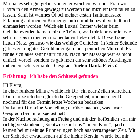
Mir hat es sehr gut getan, von einer weichen, warmen Frau wie
Elvira in den Armen gewiegt zu werden und mich einfach fallen zu
lassen. Sanft ist warmes Öl bei meiner ersten Tantramassage
Erfahrung auf meinen Körper gelaufen und liebevoll verteilt und
einmassiert worden. Welch ein Luxus! Immer wieder beim
Gehaltenwerden kamen mir die Tränen, weil mir klar wurde, wie
sehr mir das in meinem momentanen Leben fehlt. Diese Tränen
hatten Platz, genauso wie das wohlige Genießen. In keiner Sekunde
gab es ein ungutes Gefühl oder gar einen peinlichen Moment. Es
fühlte sich alles sehr natürlich an. Nach der Massage war es nicht
einfach vorbei, sondern es gab noch ein sehr schönes Ausklingen
mit einem sehr vertrauten Gespräch.
Vielen Dank, Elvira!
Erfahrung - ich habe den Schlüssel gefunden
Hi Elvira,
In einer ruhigen Minute wollte ich Dir ein paar Zeilen schreiben.
Dann nutze ich doch gleich die Gelegenheit, um mich bei Dir
nochmal für den Termin letzte Woche zu bedanken.
Du kannst Dir keine Vorstellung darüber machen, was unser
Gespräch bei mir ausgelöst hat!
In der Nachbetrachtung am Freitag und mit der, hoffentlich von mir
richtig verstandenen, Sichtweise auf das "innere Kind", tja da
kamen bei mir einige Erinnerungen hoch aus vergangener Zeit. Mit
der Sicht der erwachsenen auf die kleine Kerstin, wurde bei mir