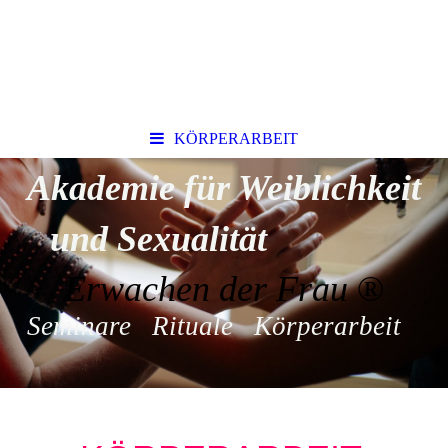
KÖRPERARBEIT
Akademie für Weiblichkeit
und Sexualität
Erwachen der Frau
®
Seminare Rituale Körperarbeit