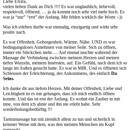
Liebe Elvira,
vielen lieben Dank an Dich !!!! Es war unglaublich, liebevoll,
respektvoll, öffnend, … ja da kommt noch sehr viel mehr hoch. Es
war ja “nur” “erst” der Anfang. Mir fehlen wirklich die Worte :-))
Was ich erleben durfte war einmalig, einzigartig und wirkt sehr
positiv nach.
Es war Offenheit, Geborgenheit, Wärme, Nähe. UND es war
bedingungsloses Annehmen von meiner Seite. Sich zu öffnen,
immer ein Stückchen mehr…. Auf einmal tauchte während der
Massage die Verbindung zwischen meinem Herzen und meinen
tiefen Wurzeln, meinem Innersten, auf. Ein Gefühl, nach dem ich so
lange im Außen gesucht hatte. Es war in MIR. Und es öffneten sich
Schleusen der Erleichterung, des Ankommens, des einfach
Da
Seins.
Ich danke dir aus tiefem Herzen. Mit deiner Offenheit, Liebe und
Leichtigkeit ist es mir gelungen, dass ich mich endlich öffnen
konnte. Und das ist erst der Anfang. Es wohnt ein Zauber in mir
inne, von dem ich ahnte und ihn nie erlebt habe. Sehr
wiederholungsbedürftig !!!
Tantramassage hat mit ziemlich allem zu tun und sicherlich in
keinster Weise mit dem, was den meisten Menschen im Kopf
rumspukt.