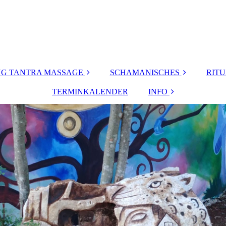
G TANTRA MASSAGE
SCHAMANISCHES
RIT
inne
TERMINKALENDER
SCHAMANISCHES
INFO
Ritu
HEILWISSEN &
TRADITION
ove
MEINE VITA
Fr
SCHAMANISCHE
r Hände
FRAUEN
HEILUNG &
MASSEURINNEN
KÖRPERARBEIT
h &
sch
ft
ENERGIE
nac
AUSGLEICH
stase
Kinde
KONTAKT
rauens
Lös
r
aft