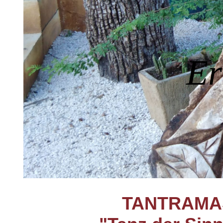
(Schöllnach)
Deep & Sil
Kaschmir-
Er
TANT
RAMA