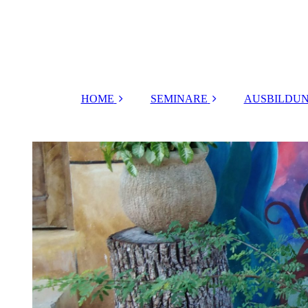
HOME
SEMINARE
AUSBILDUN
russisch
FRAUEN
Tanz der S
HEILMASSAGE
Body in M
URKRAFT DER
WEIBLICHKEIT
Sinnfonie de
RITUALE
Lotuskelc
FÜR PAARE
Vajrakra
FRAUEN
Herz und Ek
RETREAT(KlosterG
ut Schlehdorf)
Tor des Vert
FRAUEN
Wege de
RETREAT
Meistersch