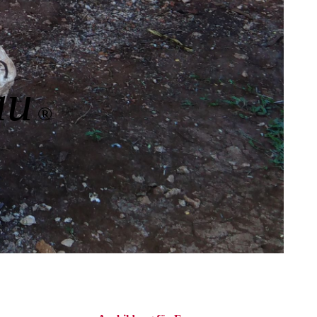
chseljahre-
SONNENWALD
sheitshütterin
Q Fragen &
Antworten
au
®