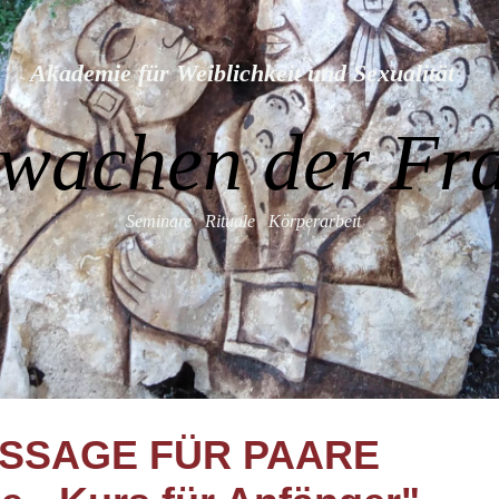
We
Wei
ence
Akademie für Weiblichkeit und Sexualität
FA
Flow
wachen der Fr
Seminare Rituale Körperarbeit
SSAGE FÜR
PA
ARE