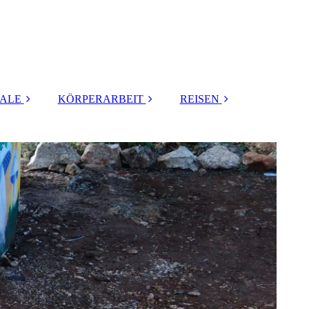
UALE
KÖRPERARBEIT
REISEN
al Menarche für
FRAUEN
REISE MONGOLEI
Mädchen
HEILMASSAGE /
YONI HEALING
SCHAMANEN
uchtbarkeit.
REISE SIBIRIEN
Brautritual
DE-ARMOURING
GAIA-METHODE
SCHAMANISCHES
Geburt
NEUES JAHR
ließen.Wickeln
SCHWANGERSCH
h der Geburt
AFT
REISE SANKT
PETERSBURG
rverlust Ritual
YONI STEAM
WINTERREISE
ung von alten
FAQ Fragen &
BAIKAL
Bindungen
Antworten
AUSZEIT IM