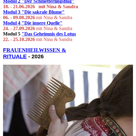
Modul 2
"Der Schmetterlingsflug"
18. - 21.06.2026 mit Ni
na & S
andra
Modul 3
"Die sakrale Blume"
06. - 09.08.2026
mit Nina & Sandra
Modul 4
"Die innere Quelle"
24. - 27.09.2026
mit Nina & Sandra
Modul 5
"Das Geheimnis des Lotus
22. - 25.10.2026
mit Nina & Sandra
F
RAUENHEILWISSEN &
RITUALE
- 2026