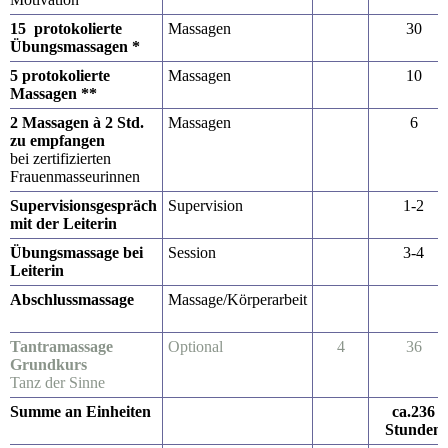
15 protokolierte
Massagen
30
Übungsmassagen *
5 protokolierte
Massagen
10
Massagen **
2 Massagen à 2 Std.
Massagen
6
zu empfangen
bei zertifizierten
Frauenmasseurinnen
Supervisionsgespräch
Supervision
1-2
mit der Leiterin
Übungsmassage bei
Session
3-4
Leiterin
Abschlussmassage
Massage/Körperarbeit
Tantramassage
Optional
4
36
Grundkurs
Tanz der Sinne
Summe an Einheiten
ca.236
Stunden