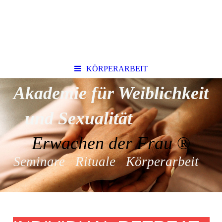
KÖRPERARBEIT
Akademie für Weiblichkeit
und Sexualität
Erwachen der Frau
®
Seminare Rituale Körperarbeit