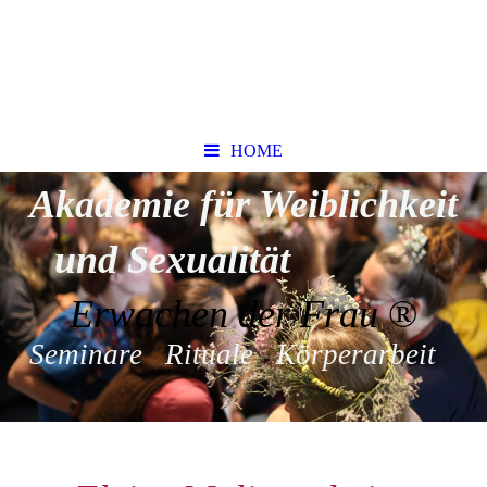
HOME
Akademie für Weiblichkeit
und Sexualität
Erwachen der Frau
®
Seminare Rituale Körperarbeit